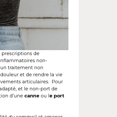
 prescriptions de
inflammatoires non-
d’un traitement non
douleur et de rendre la vie
uvements articulaires. Pour
 adapté, et le non-port de
tion d’une
canne
ou l
e port
alité du sommeil et amener