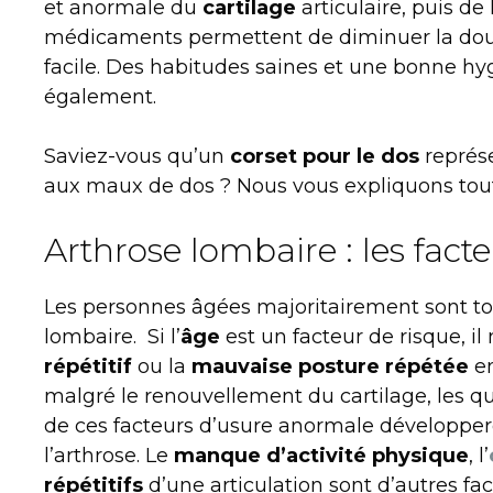
et anormale du
cartilage
articulaire, puis de l
médicaments permettent de diminuer la doule
facile. Des habitudes saines et une bonne hyg
également.
Saviez-vous qu’un
corset pour le dos
représe
aux maux de dos ? Nous vous expliquons tout
Arthrose lombaire : les fact
Les personnes âgées majoritairement sont to
lombaire. Si l’
âge
est un facteur de risque, il 
répétitif
ou la
mauvaise posture
répétée
en
malgré le renouvellement du cartilage, les q
de ces facteurs d’usure anormale développer
l’arthrose. Le
manque d’activité physique
, l’
répétitifs
d’une articulation sont d’autres fa