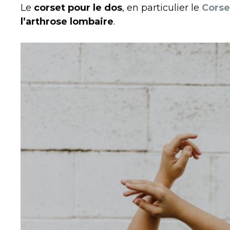
Le
corset pour le dos
, en particulier le
Cors
l’arthrose lombaire
.