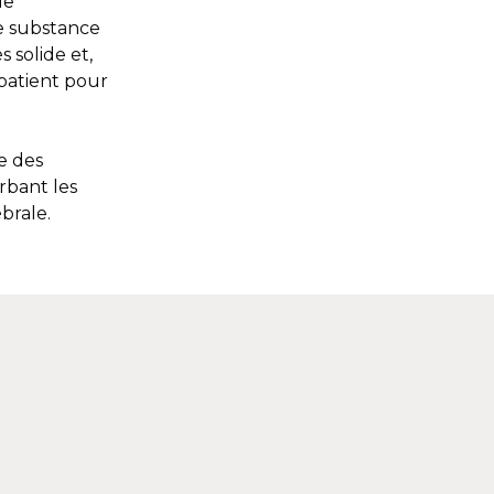
de
 substance
 solide et,
patient pour
e des
orbant les
brale.