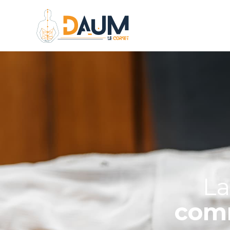
La
comm