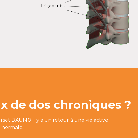
x de dos chroniques ?
rset DAUM® il y a un retour à une vie active
e normale.