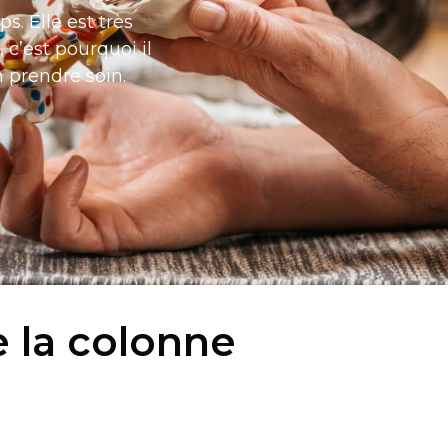
rps.
Elle est très
, c’est pourquoi il
 prendre soin.
 la colonne