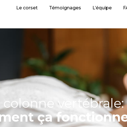
Le corset
Témoignages
L’équipe
F
 colonne vertébrale:
ent ça fonctionne