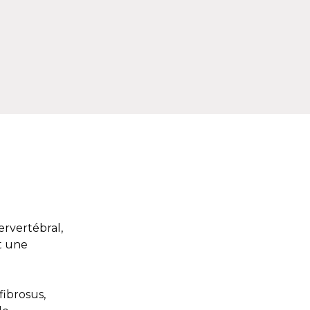
ervertébral,
t une
fibrosus,