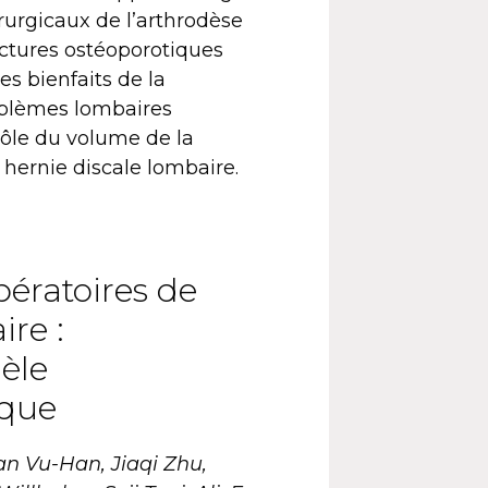
rurgicaux de l’arthrodèse
ractures ostéoporotiques
es bienfaits de la
oblèmes lombaires
rôle du volume de la
 hernie discale lombaire.
pératoires de
ire :
èle
ique
n Vu-Han, Jiaqi Zhu,