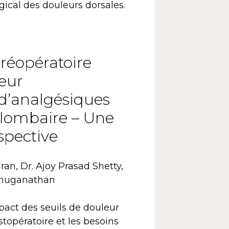
rgical des douleurs dorsales.
préopératoire
leur
 d’analgésiques
n lombaire – Une
spective
an, Dr. Ajoy Prasad Shetty,
nmuganathan
mpact des seuils de douleur
stopératoire et les besoins