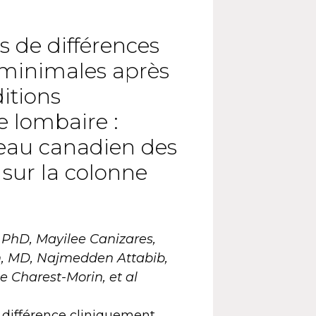
s de différences
 minimales après
itions
e lombaire :
seau canadien des
 sur la colonne
 PhD, Mayilee Canizares,
, MD, Najmedden Attabib,
e Charest-Morin, et al
e différence cliniquement