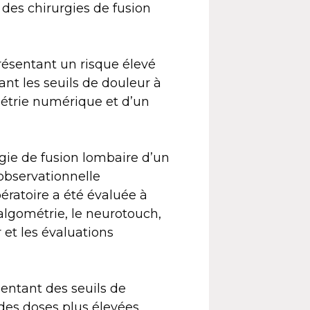
 des chirurgies de fusion
présentant un risque élevé
nt les seuils de douleur à
ométrie numérique et d’un
rgie de fusion lombaire d’un
 observationnelle
pératoire a été évaluée à
algométrie, le neurotouch,
 et les évaluations
sentant des seuils de
des doses plus élevées