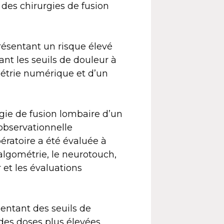
 des chirurgies de fusion
présentant un risque élevé
nt les seuils de douleur à
ométrie numérique et d’un
rgie de fusion lombaire d’un
 observationnelle
pératoire a été évaluée à
algométrie, le neurotouch,
 et les évaluations
sentant des seuils de
des doses plus élevées