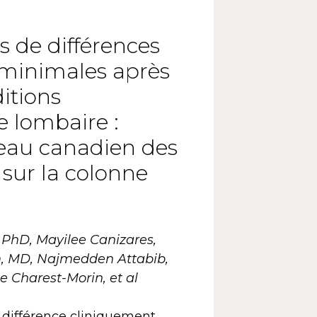
s de différences
 minimales après
itions
e lombaire :
seau canadien des
 sur la colonne
 PhD, Mayilee Canizares,
, MD, Najmedden Attabib,
e Charest-Morin, et al
e différence cliniquement