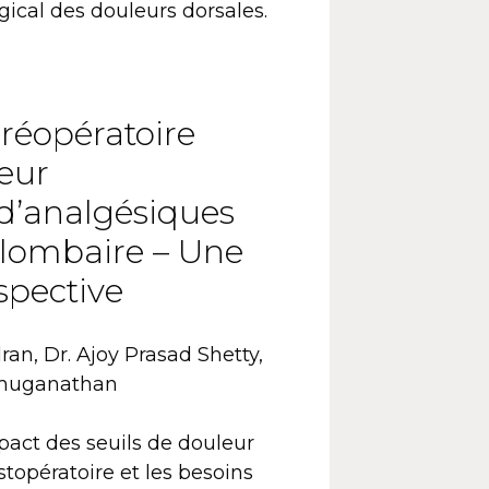
rgical des douleurs dorsales.
préopératoire
leur
 d’analgésiques
n lombaire – Une
spective
an, Dr. Ajoy Prasad Shetty,
nmuganathan
mpact des seuils de douleur
stopératoire et les besoins