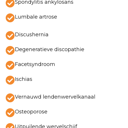
Spondylitis ankylosans
Lumbale artrose
Discushernia
Degeneratieve discopathie
Facetsyndroom
Ischias
Vernauwd lendenwervelkanaal
Osteoporose
Uitpuilende wervelschijf