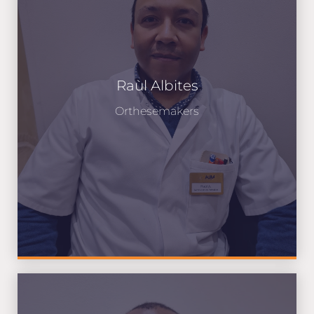
Raùl Albites
Orthesemakers