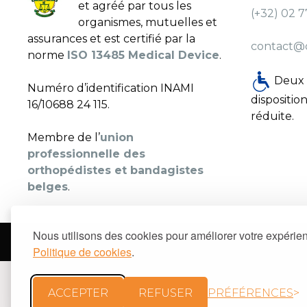
et agréé par tous les
(+32) 02 
organismes, mutuelles et
assurances et est certifié par la
contact@
norme
ISO 13485 Medical Device
.
Deux p
Numéro d’identification INAMI
dispositio
16/10688 24 115.
réduite.
Membre de l’
union
professionnelle des
orthopédistes et bandagistes
belges
.
Nous utilisons des cookies pour améliorer votre expérienc
© 2026
CORSET DAUM
Politique de cookies
.
ACCEPTER
REFUSER
PRÉFÉRENCES