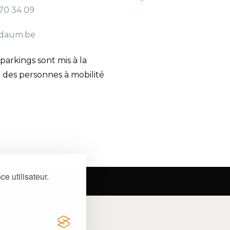
770 34 09
daum.be
arkings sont mis à la
n des personnes à mobilité
e utilisateur.