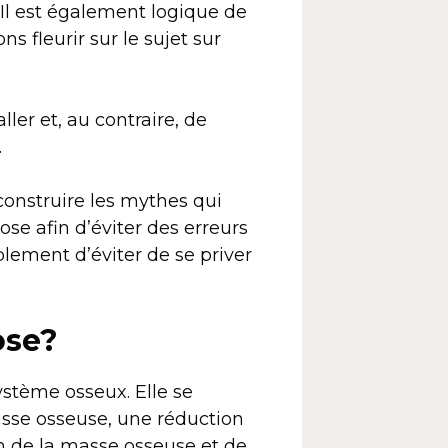
 Il est également logique de
 fleurir sur le sujet sur
ler et, au contraire, de
.
éconstruire les mythes qui
ose afin d’éviter des erreurs
plement d’éviter de se priver
ose?
ystème osseux. Elle se
asse osseuse, une réduction
n de la masse osseuse et de