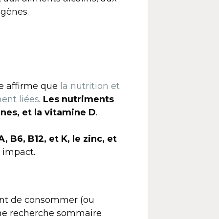
ogènes.
se affirme que
la nutrition et
ent liées
.
Les nutriments
ines, et la vitamine D
.
, B6, B12, et K, le zinc, et
 impact.
ent de consommer (ou
 Une recherche sommaire