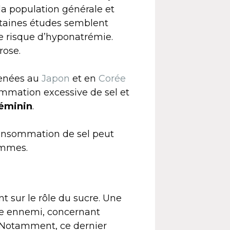
la population générale et
rtaines études semblent
le risque d’hyponatrémie.
rose.
menées au
Japon
et en
Corée
sommation excessive de sel et
féminin
.
consommation de sel peut
emmes.
t sur le rôle du sucre. Une
le ennemi, concernant
e. Notamment, ce dernier