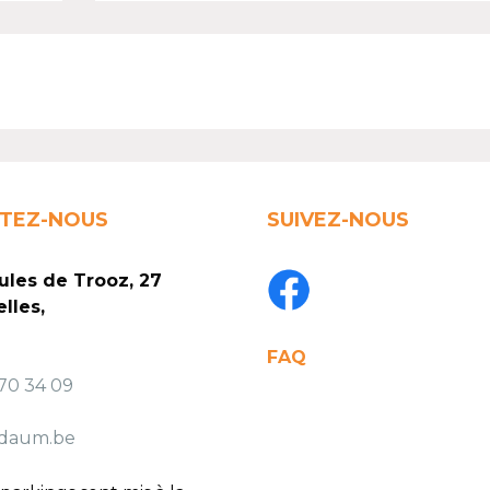
TEZ-NOUS
SUIVEZ-NOUS
ules de Trooz, 27
lles,
FAQ
770 34 09
daum.be